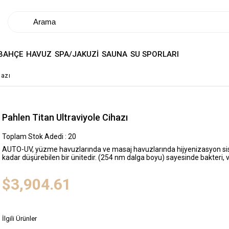
BAHÇE
HAVUZ
SPA/JAKUZİ
SAUNA
SU SPORLARI
hazı
Pahlen Titan Ultraviyole Cihazı
Toplam Stok Adedi
:
20
AUTO-UV, yüzme havuzlarında ve masaj havuzlarında hijyenizasyon sist
kadar düşürebilen bir ünitedir. (254 nm dalga boyu) sayesinde bakteri, v
$3,904.61
İlgili Ürünler