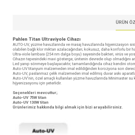
ÜRÜN ÖZ
Pahlen Titan Ultraviyole Cihazı
AUTO-UV, yüzme havuzlarında ve masaj havuzlarında hijyenizasyon sistemi
olabilen bağlı klor miktarı azalacağından; kokusuz, daha konforlu bir ha
Ultra-viole lambası (254 nm dalga boyu) sayesinde bakteri, virüs ve yos
Cihazın tepesindeki mavi gösterge, ünitenin devrede olup olmadığını a
Led yanıp sönmeye başlayacaktır, tamamlandığında cihaz kendini otomat
Auto-UV titanyum malzemeden imal edildiğinden korozyona son derece d
Auto-UV, paslanmaz çelik malzemeden imal edilmiş duvar askı aparatları i
Auto-UV’nin, özel amaçlı kullanılan yüzme havuzlarında Minimaster su kon
hijyenizasyonu için yeterlidir.
Seçenekleri mevcuttur;
Auto-UV 75W titan
Auto-UV 130W titan
Ürünlerimiz hakkında bilgi almak için bizi arayabilirsiniz.