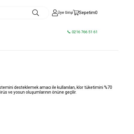
Sepetim
0
Üye Girişi
📞 0216 766 51 61
emini desteklemek amacı ile kullanılan, klor tüketimini %70
irüs ve yosun oluşumlarının önüne geçilir.