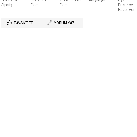
Telefonla
Favorilere
İstek Listeme
Karşılaştır
Fiyat
Sipariş
Ekle
Ekle
Düşünce
Haber Ver
TAVSIYE ET
YORUM YAZ