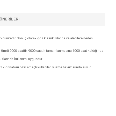
ÖNERILERI
ünitedir. Sonuç olarak göz kızarıklıklarına ve alerjilere neden
a ömrü 9000 saattir. 9000 saatin tamamlanmasına 1000 saat kaldığında
zlarında kullanımı uygundur.
 tuz klorinatörü özel amaçlı kullanılan yüzme havuzlarında suyun