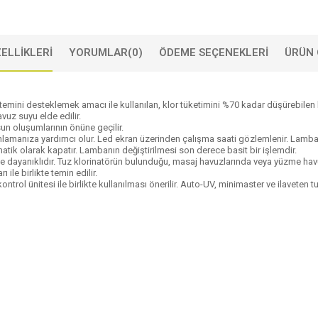
ELLIKLERI
YORUMLAR
(0)
ÖDEME SEÇENEKLERI
ÜRÜN 
ni desteklemek amacı ile kullanılan, klor tüketimini %70 kadar düşürebilen bir 
vuz suyu elde edilir.
un oluşumlarının önüne geçilir.
nlamanıza yardımcı olur. Led ekran üzerinden çalışma saati gözlemlenir. Lamb
ik olarak kapatır. Lambanın değiştirilmesi son derece basit bir işlemdir.
ayanıklıdır. Tuz klorinatörün bulunduğu, masaj havuzlarında veya yüzme havu
le birlikte temin edilir.
trol ünitesi ile birlikte kullanılması önerilir. Auto-UV, minimaster ve ilaveten