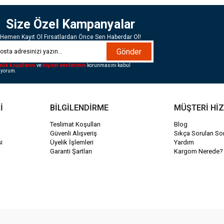
Size Özel Kampanyalar
Hemen Kayıt Ol Fırsatlardan Önce Sen Haberdar Ol!
Gönder
elik koşullarını
ve
kişisel verilerimin
korunmasını kabul
iyorum.
İ
BİLGİLENDİRME
MÜŞTERİ Hİ
Teslimat Koşulları
Blog
Güvenli Alışveriş
Sıkça Sorulan Sor
i
Üyelik İşlemleri
Yardım
Garanti Şartları
Kargom Nerede?