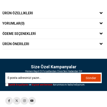
ÜRÜN ÖZELLIKLERI
YORUMLAR
(0)
ÖDEME SEÇENEKLERI
ÜRÜN ÖNERILERI
Size Özel Kampanyalar
Hemen Kayıt Ol Fırsatlardan Önce Sen Haberdar Ol!
Gönder
Üyelik koşullarını
ve
kişisel verilerimin
korunmasını kabul ediyorum.