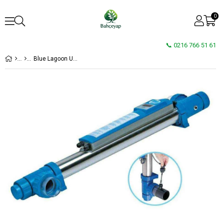
0
📞 0216 766 51 61
Blue Lagoon Ultraviyole Dezenfeksiyon Cihazı Timer