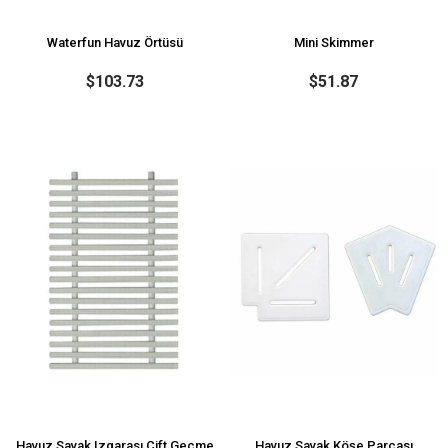
Waterfun Havuz Örtüsü
Mini Skimmer
$103.73
$51.87
Havuz Savak Izgarası Çift Geçme
Havuz Savak Köşe Parçası