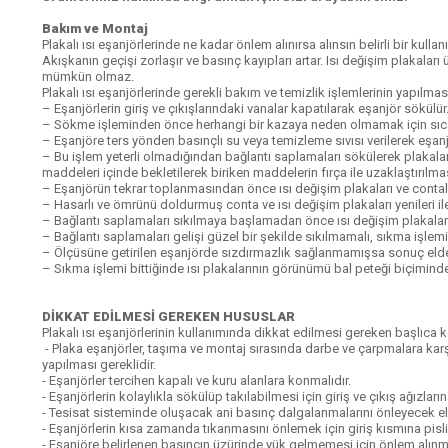
Bakım ve Montaj
Plakalı ısı eşanjörlerinde ne kadar önlem alınırsa alınsın belirli bir kull
Akışkanın geçişi zorlaşır ve basınç kayıpları artar. Isı değişim plakala
mümkün olmaz.
Plakalı ısı eşanjörlerinde gerekli bakım ve temizlik işlemlerinin yapılm
– Eşanjörlerin giriş ve çıkışlarındaki vanalar kapatılarak eşanjör sökülür
– Sökme işleminden önce herhangi bir kazaya neden olmamak için sıca
– Eşanjöre ters yönden basınçlı su veya temizleme sıvısı verilerek eşan
– Bu işlem yeterli olmadığından bağlantı saplamaları sökülerek plakalar ay
maddeleri içinde bekletilerek biriken maddelerin fırça ile uzaklaştırılması 
– Eşanjörün tekrar toplanmasından önce ısı değişim plakaları ve contala
– Hasarlı ve ömrünü doldurmuş conta ve ısı değişim plakaları yenileri ile 
– Bağlantı saplamaları sıkılmaya başlamadan önce ısı değişim plakaların
– Bağlantı saplamaları gelişi güzel bir şekilde sıkılmamalı, sıkma işle
– Ölçüsüne getirilen eşanjörde sızdırmazlık sağlanmamışsa sonuç elde
– Sıkma işlemi bittiğinde ısı plakalarının görünümü bal peteği biçiminde
DİKKAT EDİLMESİ GEREKEN HUSUSLAR
Plakalı ısı eşanjörlerinin kullanımında dikkat edilmesi gereken başlıca ko
- Plaka eşanjörler, taşıma ve montaj sırasında darbe ve çarpmalara karşı 
yapılması gereklidir.
- Eşanjörler tercihen kapalı ve kuru alanlara konmalıdır.
- Eşanjörlerin kolaylıkla sökülüp takılabilmesi için giriş ve çıkış ağızla
- Tesisat sisteminde oluşacak ani basınç dalgalanmalarını önleyecek e
- Eşanjörlerin kısa zamanda tıkanmasını önlemek için giriş kısmına pislik
- Eşanjöre belirlenen basıncın üzürinde yük gelmemesi için önlem alın