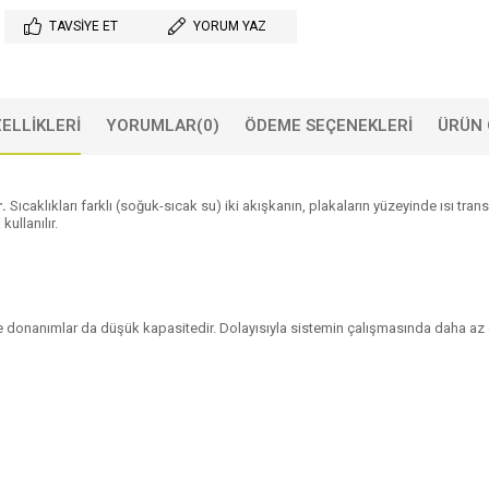
TAVSIYE ET
YORUM YAZ
ELLIKLERI
YORUMLAR
(0)
ÖDEME SEÇENEKLERI
ÜRÜN 
r.
Sıcaklıkları farklı (soğuk-sıcak su) iki akışkanın, plakaların yüzeyinde ısı tr
ullanılır.
donanımlar da düşük kapasitedir. Dolayısıyla sistemin çalışmasında daha az ene