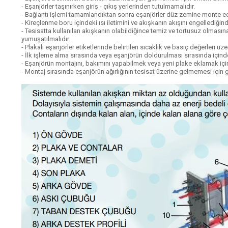
- Eşanjörler taşınırken giriş - çıkış yerlerinden tutulmamalıdır.
- Bağlantı işlemi tamamlandıktan sonra eşanjörler düz zemine monte ed
- Kireçlenme boru içindeki ısı iletimini ve akışkanın akışını engellediği
- Tesisatta kullanılan akışkanın olabildiğince temiz ve tortusuz olmasına
yumuşatılmalıdır.
- Plakalı eşanjörler etiketlerinde belirtilen sıcaklık ve basıç değerleri üze
- İlk işleme alma sırasında veya eşanjörün doldurulması sırasında içinde 
- Eşanjörün montajını, bakımını yapabilmek veya yeni plake eklamak için 
- Montaj sırasında eşanjörün ağırlığının tesisat üzerine gelmemesi için g