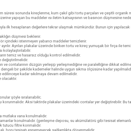
anım süresi sonunda kireçlenme, kum çakıl gibi tortu parçaları ve çeşitli organik m
rı üzerine yapışan bu maddeler ısı iletim katsayısının ve basıncın düşmesine ned
asıyla ilk hesaplanan değerlere tekrar ulaşmak mümkündür. Bunun için yapılacak i
.
klığın düşmesi beklenir.
jör içindeki istenmeyen yabancı maddeler temizlenir.
rılır. Ayrılan plakalar üzerinde biriken tortu ve kireç yumuşak bir fırça ile temiz
kolaylaştırılabilir.
rın temiz ve hasarsız olduğu kontrol edilmelidir.
değiştirilmelidir.
 ve contalarının düzgün yerleşip yerleşmediğine ve paralelliğine dikkat edilmel
mi dengeli bir şekilde kademeler halinde uygun sıkma ölçüsüne kadar yapılmalıdı
 edilinceye kadar sıkılmaya devam edilmelidir.
 olacaktır.
nular şöyle sıralanabilir;
korunmalıdır. Aksi taktirde plakalar üzerindeki contalar yer değiştirebilir. Bu 
rına mutlaka vana konulmalıdır.
lamanlar konulmalıdır. (genleşme deposu, su akümülatörü gibi tesisat elemanla
 tutucu filtre konmalıdır.
malı, boru tesisatı esnemeyecek sağlamlıkta döşenmelidir.