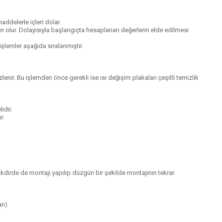
addelerle içleri dolar.
en olur. Dolayısıyla başlangıçta hesaplanan değerlerin elde edilmesi
şlemler aşağıda sıralanmıştır.
lenir. Bu işlemden önce gerekli ise ısı değişim plakaları çeşitli temizlik
idir.
r.
takdirde de montajı yapılıp düzgün bir şekilde montajının tekrar
rı)