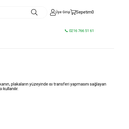
Sepetim
0
Üye Girişi
📞 0216 766 51 61
kışkanın, plakaların yüzeyinde ısı transferi yapmasını sağlayan
kullanılır.