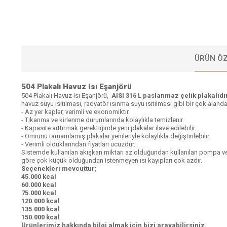
ÜRÜN ÖZ
504 Plakalı Havuz Isı Eşanjörü
504 Plakalı Havuz Isı Eşanjörü,
AISI 316 L paslanmaz çelik plakalıdı
havuz suyu ısıtılması, radyatör ısınma suyu ısıtılması gibi bir çok alanda k
- Az yer kaplar, verimli ve ekonomiktir.
- Tıkanma ve kirlenme durumlarında kolaylıkla temizlenir.
- Kapasite arttırmak gerektiğinde yeni plakalar ilave edilebilir.
- Ömrünü tamamlamış plakalar yenileriyle kolaylıkla değiştirilebilir.
- Verimli olduklarından fiyatları ucuzdur.
Sistemde kullanılan akışkan miktarı az olduğundan kullanılan pompa ve 
göre çok küçük olduğundan istenmeyen ısı kayıpları çok azdır.
Seçenekleri mevcuttur;
45.000 kcal
60.000 kcal
75.000 kcal
120.000 kcal
135.000 kcal
150.000 kcal
Ürünlerimiz hakkında bilgi almak için bizi arayabilirsiniz.