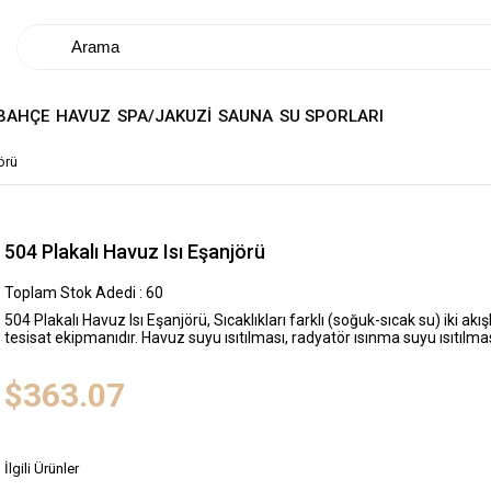
BAHÇE
HAVUZ
SPA/JAKUZİ
SAUNA
SU SPORLARI
örü
504 Plakalı Havuz Isı Eşanjörü
Toplam Stok Adedi
:
60
504 Plakalı Havuz Isı Eşanjörü, Sıcaklıkları farklı (soğuk-sıcak su) iki a
tesisat ekipmanıdır. Havuz suyu ısıtılması, radyatör ısınma suyu ısıtılması 
$363.07
İlgili Ürünler