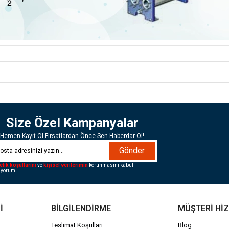
Size Özel Kampanyalar
Hemen Kayıt Ol Fırsatlardan Önce Sen Haberdar Ol!
Gönder
elik koşullarını
ve
kişisel verilerimin
korunmasını kabul
iyorum.
İ
BİLGİLENDİRME
MÜŞTERİ Hİ
Teslimat Koşulları
Blog