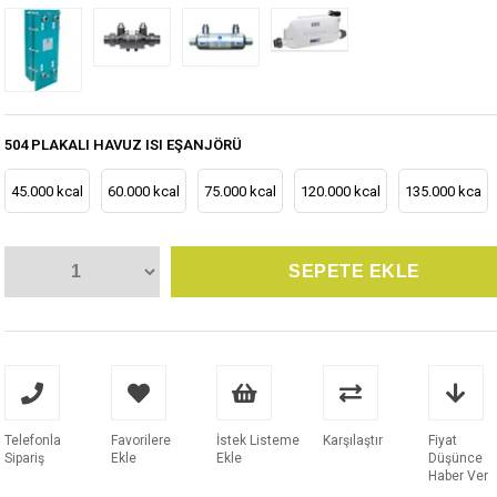
504 PLAKALI HAVUZ ISI EŞANJÖRÜ
45.000 kcal
60.000 kcal
75.000 kcal
120.000 kcal
135.000 kca
Telefonla
Favorilere
İstek Listeme
Karşılaştır
Fiyat
Sipariş
Ekle
Ekle
Düşünce
Haber Ver