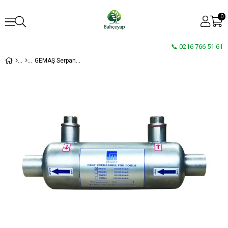
0
📞 0216 766 51 61
GEMAŞ Serpantinli Eşanjör AISI 304