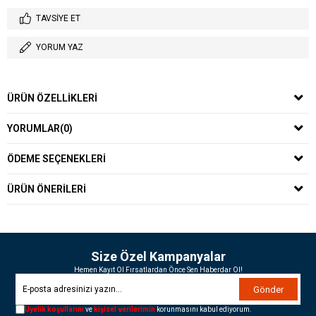
TAVSIYE ET
YORUM YAZ
ÜRÜN ÖZELLIKLERI
YORUMLAR
(0)
ÖDEME SEÇENEKLERI
ÜRÜN ÖNERILERI
Size Özel Kampanyalar
Hemen Kayıt Ol Fırsatlardan Önce Sen Haberdar Ol!
Gönder
Üyelik koşullarını
ve
kişisel verilerimin
korunmasını kabul ediyorum.