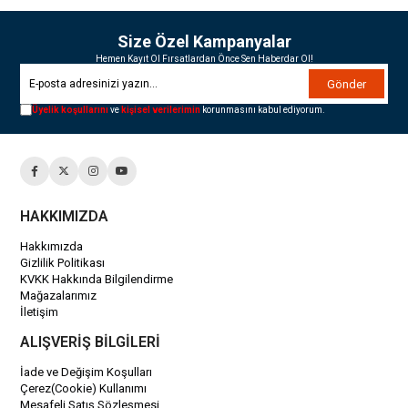
Size Özel Kampanyalar
Hemen Kayıt Ol Fırsatlardan Önce Sen Haberdar Ol!
Gönder
Üyelik koşullarını
ve
kişisel verilerimin
korunmasını kabul ediyorum.
HAKKIMIZDA
Hakkımızda
Gizlilik Politikası
KVKK Hakkında Bilgilendirme
Mağazalarımız
İletişim
ALIŞVERİŞ BİLGİLERİ
İade ve Değişim Koşulları
Çerez(Cookie) Kullanımı
Mesafeli Satış Sözleşmesi