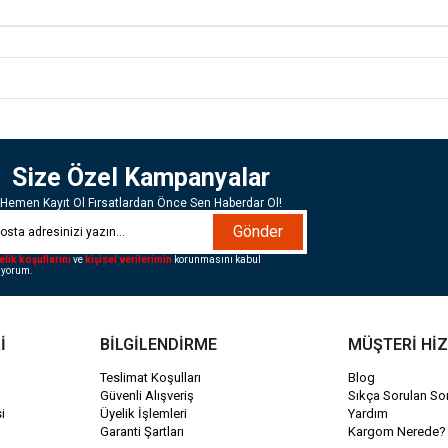
Size Özel Kampanyalar
Hemen Kayıt Ol Fırsatlardan Önce Sen Haberdar Ol!
Gönder
elik koşullarını
ve
kişisel verilerimin
korunmasını kabul
iyorum.
İ
BİLGİLENDİRME
MÜŞTERİ Hİ
Teslimat Koşulları
Blog
Güvenli Alışveriş
Sıkça Sorulan Sor
i
Üyelik İşlemleri
Yardım
Garanti Şartları
Kargom Nerede?