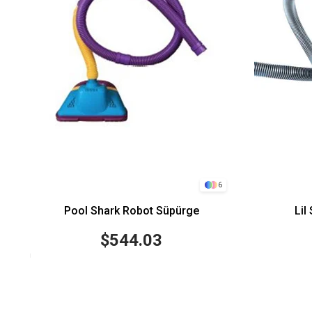
6
zı
Pool Shark Robot Süpürge
Lil
$544.03