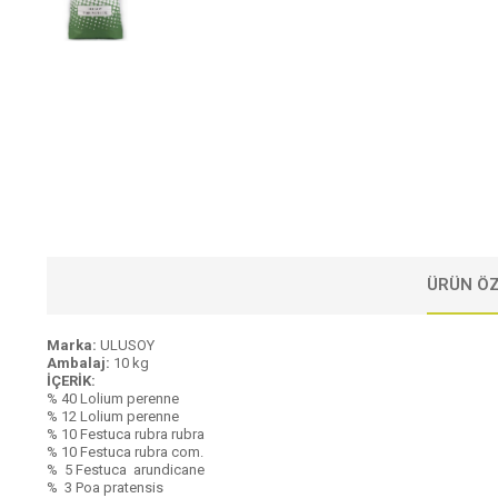
ÜRÜN ÖZ
Marka:
ULUSOY
Ambalaj:
10 kg
İÇERİK:
% 40 Lolium perenne
% 12 Lolium perenne
% 10 Festuca rubra rubra
% 10 Festuca rubra com.
% 5 Festuca arundicane
% 3 Poa pratensis