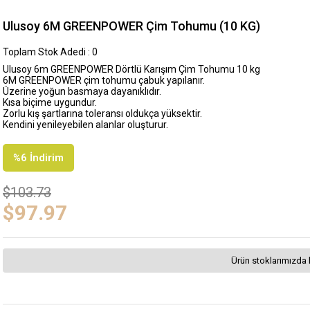
Ulusoy 6M GREENPOWER Çim Tohumu (10 KG)
Toplam Stok Adedi
:
0
Ulusoy 6m GREENPOWER Dörtlü Karışım Çim Tohumu 10 kg
6M GREENPOWER çim tohumu çabuk yapılanır.
Üzerine yoğun basmaya dayanıklıdır.
Kısa biçime uygundur.
Zorlu kış şartlarına toleransı oldukça yüksektir.
Kendini yenileyebilen alanlar oluşturur.
%
6
İndirim
$103.73
$97.97
Ürün stoklarımızda 