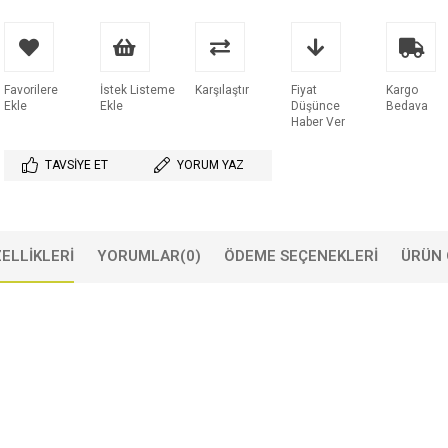
Favorilere
İstek Listeme
Karşılaştır
Fiyat
Kargo
Ekle
Ekle
Düşünce
Bedava
Haber Ver
TAVSIYE ET
YORUM YAZ
ELLIKLERI
YORUMLAR
(0)
ÖDEME SEÇENEKLERI
ÜRÜN 