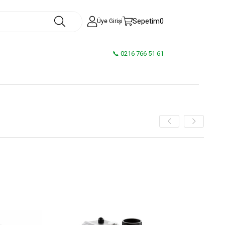
Sepetim
0
Üye Girişi
📞 0216 766 51 61