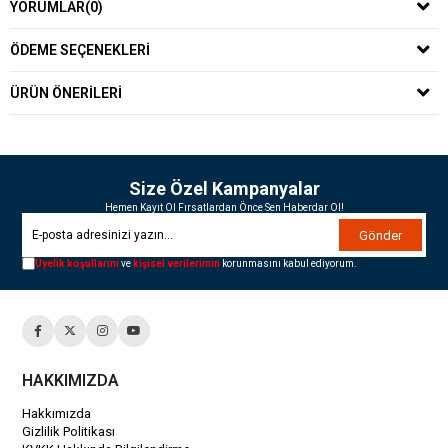
YORUMLAR
(0)
ÖDEME SEÇENEKLERI
ÜRÜN ÖNERILERI
Size Özel Kampanyalar
Hemen Kayıt Ol Fırsatlardan Önce Sen Haberdar Ol!
Gönder
Üyelik koşullarını
ve
kişisel verilerimin
korunmasını kabul ediyorum.
HAKKIMIZDA
Hakkımızda
Gizlilik Politikası