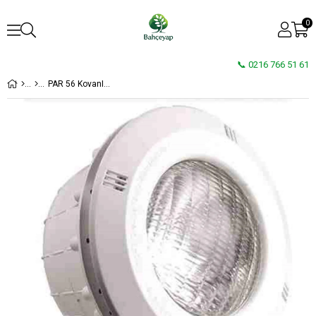
0
📞 0216 766 51 61
PAR 56 KovanIı Havuz Lambası 300W