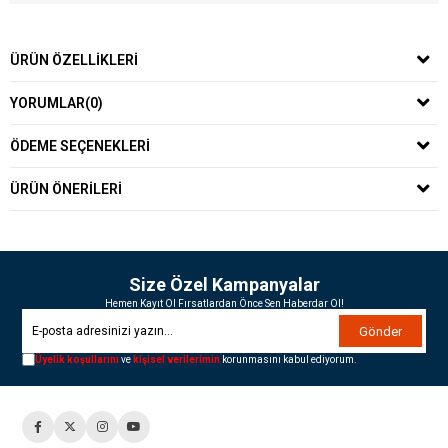
ÜRÜN ÖZELLIKLERI
YORUMLAR
(0)
ÖDEME SEÇENEKLERI
ÜRÜN ÖNERILERI
Size Özel Kampanyalar
Hemen Kayıt Ol Fırsatlardan Önce Sen Haberdar Ol!
Gönder
Üyelik koşullarını
ve
kişisel verilerimin
korunmasını kabul ediyorum.