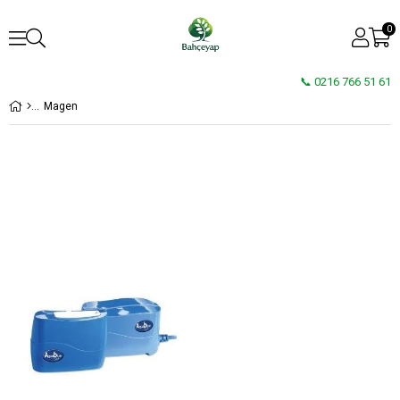
0
📞 0216 766 51 61
Magen