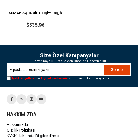
Magen Aqua Blue Light 10g/h
$535.96
Size Özel Kampanyalar
Hemen Kayıt Ol Fırsatlardan Önce Sen Haberdar Ol!
Gönder
Üyelik koşullarını
ve
kişisel verilerimin
korunmasını kabul ediyorum.
HAKKIMIZDA
Hakkımızda
Gizlilik Politikası
KVKK Hakkında Bilgilendirme