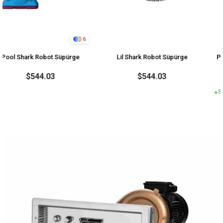
6
ark Robot Süpürge
Lil Shark Robot Süpürge
Pahlen Aqua
$544.03
$544.03
5