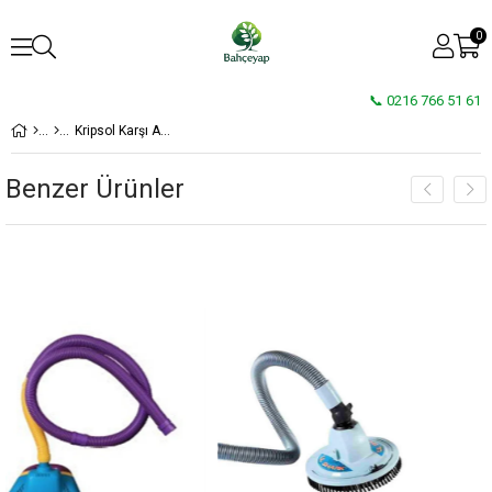
0
📞 0216 766 51 61
Kripsol Karşı Akıntı Sistemi Jet Stream Set
Benzer Ürünler