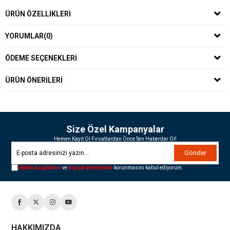
ÜRÜN ÖZELLIKLERI
YORUMLAR
(0)
ÖDEME SEÇENEKLERI
ÜRÜN ÖNERILERI
Size Özel Kampanyalar
Hemen Kayıt Ol Fırsatlardan Önce Sen Haberdar Ol!
Gönder
Üyelik koşullarını
ve
kişisel verilerimin
korunmasını kabul ediyorum.
HAKKIMIZDA