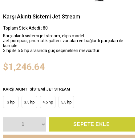
Karşı Akıntı Sistemi Jet Stream
Toplam Stok Adedi
:
80
Karşı akıntı sistemi jet stream, elips model.
Jet pompası, pnömatik şalteri, vanaları ve bağlantı parçaları ile
komple.
3 hp ile 5.5 hp arasında güç seçenekleri mevcuttur.
$1,246.64
KARŞI AKINTI SISTEMI JET STREAM
3 hp
3.5 hp
4.5 hp
5.5 hp