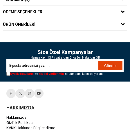
ÖDEME SEÇENEKLERI
ÜRÜN ÖNERILERI
Size Özel Kampanyalar
Hemen Kayıt Ol Fırsatlardan Önce Sen Haberdar Ol!
Gönder
Üyelik koşullarını
ve
kişisel verilerimin
korunmasını kabul ediyorum.
HAKKIMIZDA
Hakkımızda
Gizlilik Politikası
KVKK Hakkında Bilgilendirme