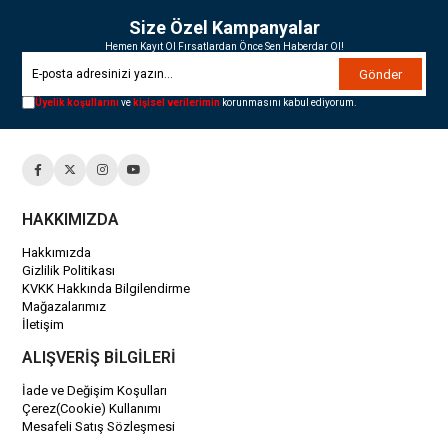
Size Özel Kampanyalar
Hemen Kayıt Ol Fırsatlardan Önce Sen Haberdar Ol!
Gönder
Üyelik koşullarını
ve
kişisel verilerimin
korunmasını kabul ediyorum.
HAKKIMIZDA
Hakkımızda
Gizlilik Politikası
KVKK Hakkında Bilgilendirme
Mağazalarımız
İletişim
ALIŞVERİŞ BİLGİLERİ
İade ve Değişim Koşulları
Çerez(Cookie) Kullanımı
Mesafeli Satış Sözleşmesi