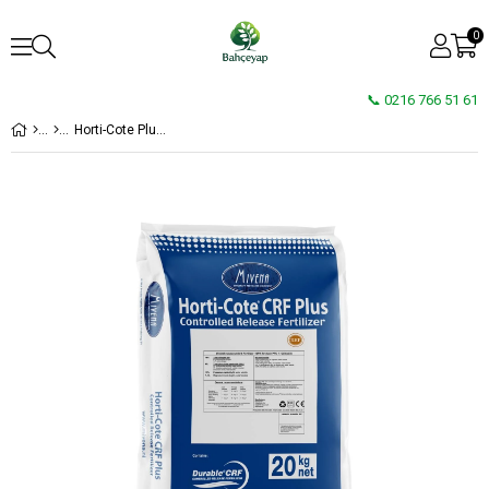
0
📞 0216 766 51 61
Horti-Cote Plus CRF 15+6+11 + 2MgO + TE 12 Ay