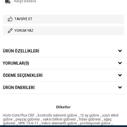
Kargo Bedava
TAVSIYE ET
YORUM YAZ
ÜRÜN ÖZELLIKLERI
YORUMLAR
(0)
ÖDEME SEÇENEKLERI
ÜRÜN ÖNERILERI
Etiketler
Horti-Cote Plus CRF
,
kontrollü salınımlı gübre
,
12 ay gübre
,
uzun etkili
gübre
,
peyzaj gübresi
,
saksı bitkisi gübresi
,
fidan gübresi
,
ağaç
gübresi
,
NPK 15-6-11
,
mikro elementli gübre
,
profesyonel gübre
,