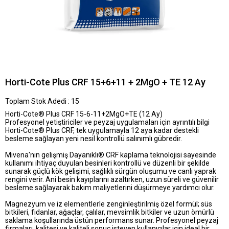
Horti-Cote Plus CRF 15+6+11 + 2MgO + TE 12 Ay
Toplam Stok Adedi
:
15
Horti-Cote® Plus CRF 15-6-11+2MgO+TE (12 Ay)
Profesyonel yetiştiriciler ve peyzaj uygulamaları için ayrıntılı bilgi
Horti-Cote® Plus CRF, tek uygulamayla 12 aya kadar destekli
besleme sağlayan yeni nesil kontrollü salınımlı gübredir.
Mivena'nın gelişmiş Dayanıklı® CRF kaplama teknolojisi sayesinde
kullanımı ihtiyaç duyulan besinleri kontrollü ve düzenli bir şekilde
sunarak güçlü kök gelişimi, sağlıklı sürgün oluşumu ve canlı yaprak
rengini verir. Ani besin kayıplarını azaltırken, uzun süreli ve güvenilir
besleme sağlayarak bakım maliyetlerini düşürmeye yardımcı olur.
Magnezyum ve iz elementlerle zenginleştirilmiş özel formül; süs
bitkileri, fidanlar, ağaçlar, çalılar, mevsimlik bitkiler ve uzun ömürlü
saklama koşullarında üstün performans sunar. Profesyonel peyzaj
firmaları, kalitesi ve kaliteli sonuç isteyen kullanıcılar için ideal bir