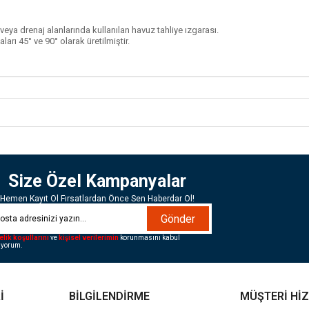
eya drenaj alanlarında kullanılan havuz tahliye ızgarası.
rı 45° ve 90° olarak üretilmiştir.
Size Özel Kampanyalar
Hemen Kayıt Ol Fırsatlardan Önce Sen Haberdar Ol!
Gönder
elik koşullarını
ve
kişisel verilerimin
korunmasını kabul
iyorum.
İ
BİLGİLENDİRME
MÜŞTERİ Hİ