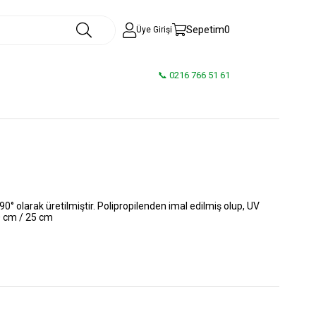
Sepetim
0
Üye Girişi
📞 0216 766 51 61
° olarak üretilmiştir. Polipropilenden imal edilmiş olup, UV
20 cm / 25 cm