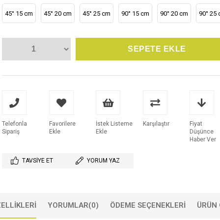
45° 15 cm
45° 20 cm
45° 25 cm
90° 15 cm
90° 20 cm
90° 25
Telefonla
Favorilere
İstek Listeme
Karşılaştır
Fiyat
Sipariş
Ekle
Ekle
Düşünce
Haber Ver
TAVSIYE ET
YORUM YAZ
ELLIKLERI
YORUMLAR
(0)
ÖDEME SEÇENEKLERI
ÜRÜN 