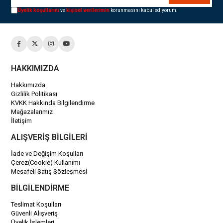
Üyelik koşullarını
ve
kişisel verilerimin
korunmasını kabul ediyorum.
HAKKIMIZDA
Hakkımızda
Gizlilik Politikası
KVKK Hakkında Bilgilendirme
Mağazalarımız
İletişim
ALIŞVERİŞ BİLGİLERİ
İade ve Değişim Koşulları
Çerez(Cookie) Kullanımı
Mesafeli Satış Sözleşmesi
BİLGİLENDİRME
Teslimat Koşulları
Güvenli Alışveriş
Üyelik İşlemleri