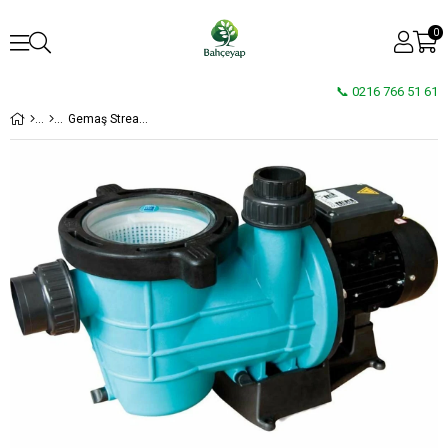
0
📞 0216 766 51 61
Gemaş Streamer-R Havuz Pompası