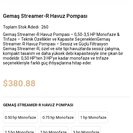
Gemaş Streamer-R Havuz Pompası
Toplam Stok Adedi
:
260
Gemaş Streamer-R Havuz Pompası – 0,50-3,5 HP Monofaze &
Trifaze –
Teknik Özellikler ve Kapasite SeçenekleriGemaş
Streamer-R Havuz Pompası – Sessiz ve Güçlü Filtrasyon
Gemaş Streamer-R, özel ve site tipi havuzlarda sessiz çalışma,
kompakt tasarım ve daha yüksek debi kapasitesiyle öne çıkan bir
modeldir. 0,50 HP’ten 3 HP’ye kadar monofaze ve trifaze
seçenekleriyle farklı güç ihtiyaçlarına hitap eder.
$380.88
GEMAŞ STREAMER-R HAVUZ POMPASI
0.50 hp Monofaze
0.75 hp Monofaze
1 hp Monofaze
1.5 hp Monofaze
2 hp Monofaze
3 hp Monofaze