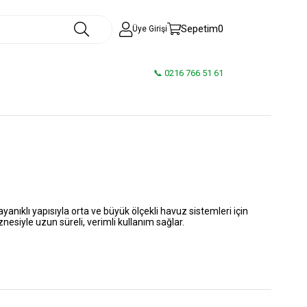
Sepetim
0
Üye Girişi
📞 0216 766 51 61
nıklı yapısıyla orta ve büyük ölçekli havuz sistemleri için
nesiyle uzun süreli, verimli kullanım sağlar.