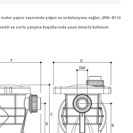
ü motor yapısı sayesinde yoğun su sirkülasyonu sağlar; Ø90–Ø110
 nemli ve zorlu çalışma koşullarında uzun ömürlü kullanım