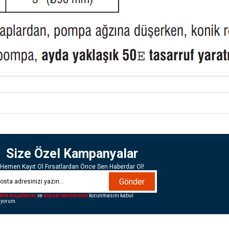
Size Özel Kampanyalar
Hemen Kayıt Ol Fırsatlardan Önce Sen Haberdar Ol!
Gönder
elik koşullarını
ve
kişisel verilerimin
korunmasını kabul
iyorum.