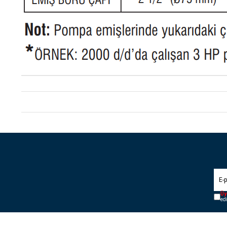
Üy
ed