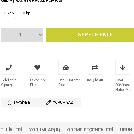
GEMAŞ RANGER HAVUZ POMPASI
1.5 hp
3 hp
Telefonla
Favorilere
İstek Listeme
Karşılaştır
Fiyat
Sipariş
Ekle
Ekle
Düşünce
Haber Ver
TAVSIYE ET
YORUM YAZ
ELLIKLERI
YORUMLAR
(0)
ÖDEME SEÇENEKLERI
ÜRÜN 