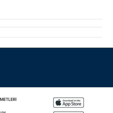
ZMETLERİ
ular