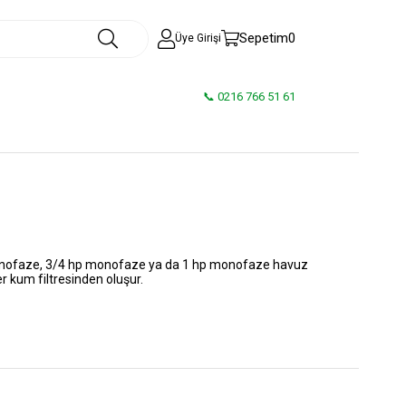
Sepetim
0
Üye Girişi
📞 0216 766 51 61
p monofaze, 3/4 hp monofaze ya da 1 hp monofaze havuz
r kum filtresinden oluşur.