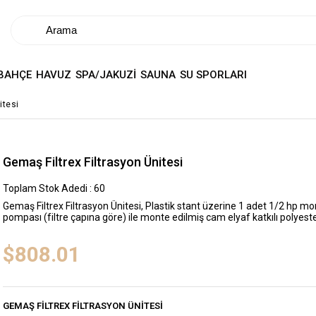
BAHÇE
HAVUZ
SPA/JAKUZİ
SAUNA
SU SPORLARI
itesi
Gemaş Filtrex Filtrasyon Ünitesi
Toplam Stok Adedi
:
60
Gemaş Filtrex Filtrasyon Ünitesi, Plastik stant üzerine 1 adet 1/2 h
pompası (filtre çapına göre) ile monte edilmiş cam elyaf katkılı polyeste
$808.01
GEMAŞ FILTREX FILTRASYON ÜNITESI