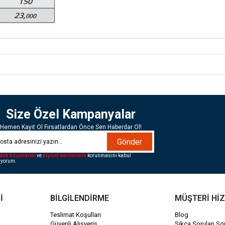
Size Özel Kampanyalar
Hemen Kayıt Ol Fırsatlardan Önce Sen Haberdar Ol!
Gönder
elik koşullarını
ve
kişisel verilerimin
korunmasını kabul
iyorum.
İ
BİLGİLENDİRME
MÜŞTERİ Hİ
Teslimat Koşulları
Blog
Güvenli Alışveriş
Sıkça Sorulan Sor