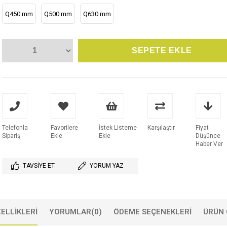
Q450 mm
Q500 mm
Q630 mm
Telefonla
Favorilere
İstek Listeme
Karşılaştır
Fiyat
Sipariş
Ekle
Ekle
Düşünce
Haber Ver
TAVSIYE ET
YORUM YAZ
ELLIKLERI
YORUMLAR
(0)
ÖDEME SEÇENEKLERI
ÜRÜN 