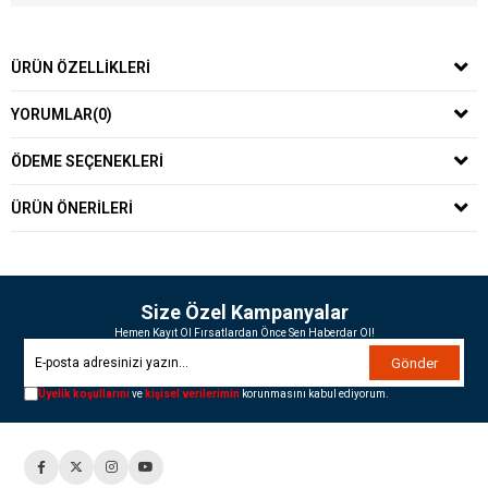
ÜRÜN ÖZELLIKLERI
YORUMLAR
(0)
ÖDEME SEÇENEKLERI
ÜRÜN ÖNERILERI
Size Özel Kampanyalar
Hemen Kayıt Ol Fırsatlardan Önce Sen Haberdar Ol!
Gönder
Üyelik koşullarını
ve
kişisel verilerimin
korunmasını kabul ediyorum.