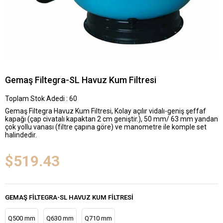
Gemaş Filtegra-SL Havuz Kum Filtresi
Toplam Stok Adedi
:
60
Gemaş Filtegra Havuz Kum Filtresi, Kolay açılır vidalı-geniş şeffaf
kapağı (çap civatalı kapaktan 2 cm geniştir.), 50 mm/ 63 mm yandan
çok yollu vanası (filtre çapına göre) ve manometre ile komple set
halindedir.
$519.43
GEMAŞ FILTEGRA-SL HAVUZ KUM FILTRESI
Q500 mm
Q630 mm
Q710 mm