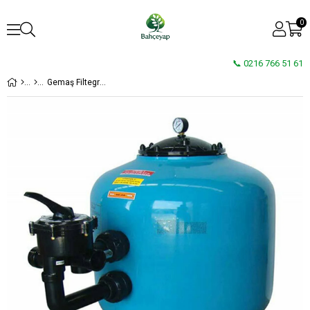
0
📞 0216 766 51 61
Gemaş Filtegra-SL Havuz Kum Filtresi