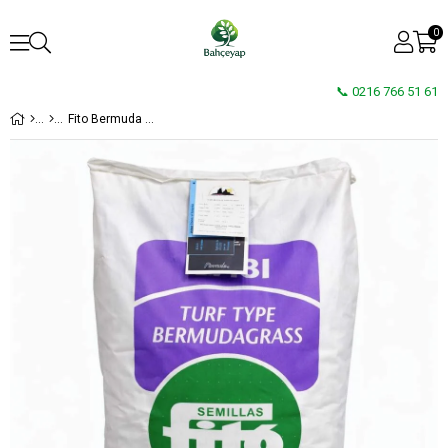
0
📞 0216 766 51 61
Fito Bermuda Gobi Çim Tohumu 25kg