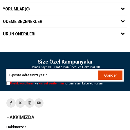
YORUMLAR
(0)
ÖDEME SEÇENEKLERI
ÜRÜN ÖNERILERI
Size Özel Kampanyalar
Hemen Kayıt Ol Fırsatlardan Önce Sen Haberdar Ol!
Gönder
Üyelik koşullarını
ve
kişisel verilerimin
korunmasını kabul ediyorum.
HAKKIMIZDA
Hakkımızda