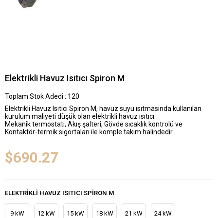
Elektrikli Havuz Isıtıcı Spiron M
Toplam Stok Adedi
:
120
Elektrikli Havuz Isıtıcı Spiron M, havuz suyu ısıtmasında kullanılan
kurulum maliyeti düşük olan elektrikli havuz ısıtıcı.
Mekanik termostatı, Akış şalteri, Gövde sıcaklık kontrolü ve
Kontaktör-termik sigortaları ile komple takım halindedir.
$690.27
ELEKTRIKLI HAVUZ ISITICI SPIRON M
9 kW
12 kW
15 kW
18 kW
21 kW
24 kW