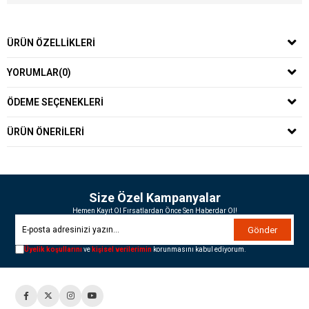
ÜRÜN ÖZELLIKLERI
YORUMLAR
(0)
ÖDEME SEÇENEKLERI
ÜRÜN ÖNERILERI
Size Özel Kampanyalar
Hemen Kayıt Ol Fırsatlardan Önce Sen Haberdar Ol!
Gönder
Üyelik koşullarını
ve
kişisel verilerimin
korunmasını kabul ediyorum.