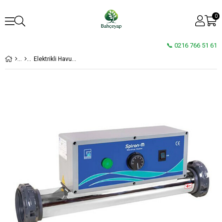
0
📞 0216 766 51 61
Elektrikli Havuz Isıtıcı Spiron M