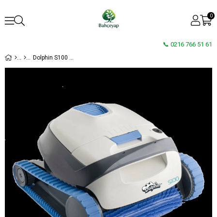
0
📞 0216 766 51 61
Dolphin S100 Havuz Robotu