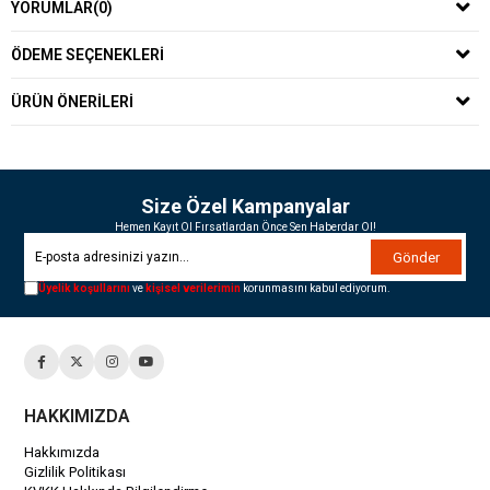
YORUMLAR
(0)
ÖDEME SEÇENEKLERI
ÜRÜN ÖNERILERI
Size Özel Kampanyalar
Hemen Kayıt Ol Fırsatlardan Önce Sen Haberdar Ol!
Gönder
Üyelik koşullarını
ve
kişisel verilerimin
korunmasını kabul ediyorum.
HAKKIMIZDA
Hakkımızda
Gizlilik Politikası