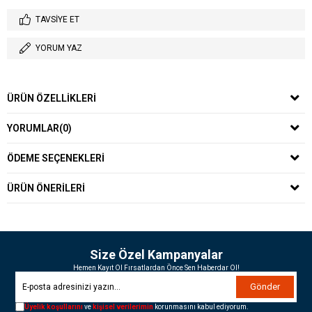
TAVSIYE ET
YORUM YAZ
ÜRÜN ÖZELLIKLERI
YORUMLAR
(0)
ÖDEME SEÇENEKLERI
ÜRÜN ÖNERILERI
Size Özel Kampanyalar
Hemen Kayıt Ol Fırsatlardan Önce Sen Haberdar Ol!
Gönder
Üyelik koşullarını
ve
kişisel verilerimin
korunmasını kabul ediyorum.