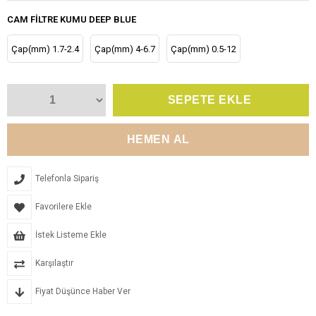
CAM FILTRE KUMU DEEP BLUE
Çap(mm) 1.7-2.4
Çap(mm) 4-6.7
Çap(mm) 0.5-12
Telefonla Sipariş
Favorilere Ekle
İstek Listeme Ekle
Karşılaştır
Fiyat Düşünce Haber Ver