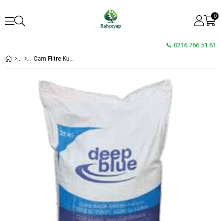
0
📞 0216 766 51 61
Cam Filtre Kumu Deep Blue