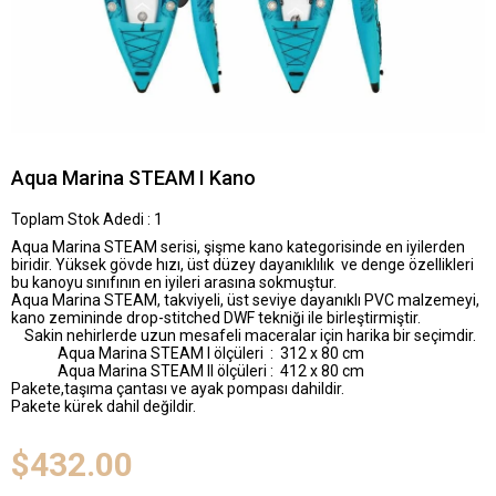
Aqua Marina STEAM I Kano
Toplam Stok Adedi
:
1
Aqua Marina STEAM serisi, şişme kano kategorisinde en iyilerden
biridir. Yüksek gövde hızı, üst düzey dayanıklılık ve denge özellikleri
bu kanoyu sınıfının en iyileri arasına sokmuştur.
Aqua Marina STEAM, takviyeli, üst seviye dayanıklı PVC malzemeyi,
kano zemininde drop-stitched DWF tekniği ile birleştirmiştir.
Sakin nehirlerde uzun mesafeli maceralar için harika bir seçimdir.
Aqua Marina STEAM I ölçüleri :
312 x 80 cm
Aqua Marina STEAM II ölçüleri :
412 x 80 cm
Pakete,taşıma çantası ve ayak pompası dahildir.
Pakete kürek dahil değildir.
$432.00