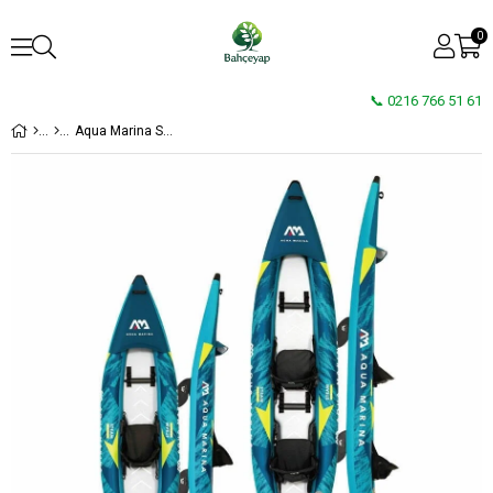
0
📞 0216 766 51 61
Aqua Marina STEAM I Kano