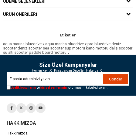
ÖDEME SEÇENEKLERI
ÜRÜN ÖNERILERI
Etiketler
aqua marina bluedrive x aqua marina bluedrive x pro bluedrive deniz
scooter deniz scooter sea scooter sup motoru kano motoru dalış scooter
su altı scooter paddle board motoru
,
Size Özel Kampanyalar
Hemen Kayıt Ol Fırsatlardan Önce Sen Haberdar Ol!
Gönder
Üyelik koşullarını
ve
kişisel verilerimin
korunmasını kabul ediyorum.
HAKKIMIZDA
Hakkımızda