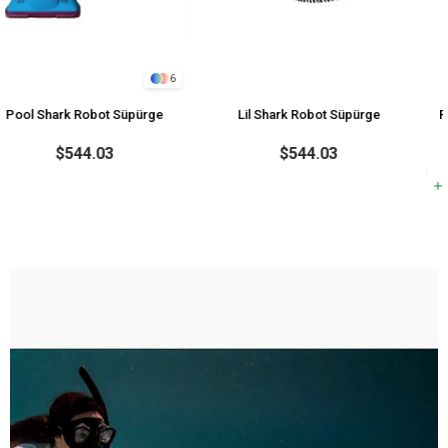
6
Robot Süpürge
Lil Shark Robot Süpürge
Pahlen Aqua Spa 
44.03
$544.03
$4
5