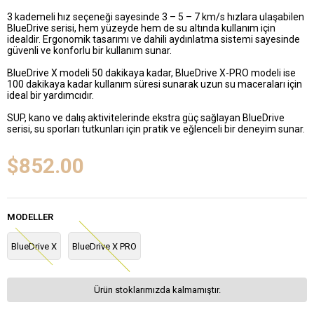
3 kademeli hız seçeneği sayesinde 3 – 5 – 7 km/s hızlara ulaşabilen
BlueDrive serisi, hem yüzeyde hem de su altında kullanım için
idealdir. Ergonomik tasarımı ve dahili aydınlatma sistemi sayesinde
güvenli ve konforlu bir kullanım sunar.
BlueDrive X modeli 50 dakikaya kadar, BlueDrive X-PRO modeli ise
100 dakikaya kadar kullanım süresi sunarak uzun su maceraları için
ideal bir yardımcıdır.
SUP, kano ve dalış aktivitelerinde ekstra güç sağlayan BlueDrive
serisi, su sporları tutkunları için pratik ve eğlenceli bir deneyim sunar.
$852.00
MODELLER
BlueDrive X
BlueDrive X PRO
Ürün stoklarımızda kalmamıştır.