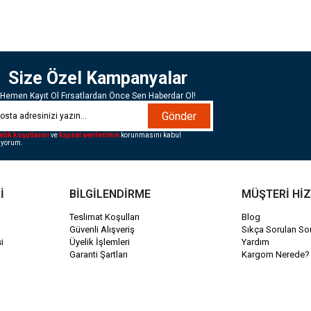
Size Özel Kampanyalar
Hemen Kayıt Ol Fırsatlardan Önce Sen Haberdar Ol!
Gönder
elik koşullarını
ve
kişisel verilerimin
korunmasını kabul
iyorum.
İ
BİLGİLENDİRME
MÜŞTERİ Hİ
Teslimat Koşulları
Blog
Güvenli Alışveriş
Sıkça Sorulan Sor
i
Üyelik İşlemleri
Yardım
Garanti Şartları
Kargom Nerede?