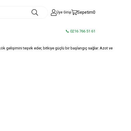
Sepetim
0
Üye Girişi
📞 0216 766 51 61
kök gelişimini teşvik eder, bitkiye güçlü bir başlangıç sağlar. Azot ve