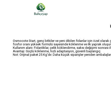
Osmocote Start, genç bitkiler ve yeni dikilen fidanlar için özel olarak 
fosfor oranı yüksek formülü sayesinde köklenme ve ilk yaprak oluşu
Kullanım alanı: Fidanlıklar, çelik köklendirme, saksı değişimi sonrası i
Avantajı: Güçlü köklenme, hızlı adaptasyon, güvenli başlangıç.
Not: Orijinal paket 25 Kg'dır. Daha küçük siparişler yeniden ambalajlan